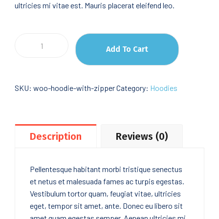
ultricies mi vitae est. Mauris placerat eleifend leo.
Self
Add To Cart
Confidence
quantity
SKU:
woo-hoodie-with-zipper
Category:
Hoodies
Description
Reviews (0)
Pellentesque habitant morbi tristique senectus
et netus et malesuada fames ac turpis egestas.
Vestibulum tortor quam, feugiat vitae, ultricies
eget, tempor sit amet, ante. Donec eu libero sit
amet quam egestas semper. Aenean ultricies mi