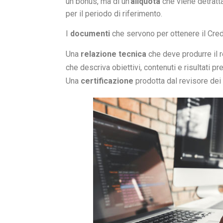
un bonus, ma di un’
aliquota
che viene detratta
per il periodo di riferimento.
I
documenti
che servono per ottenere il Cred
Una
relazione tecnica
che deve produrre il 
che descriva obiettivi, contenuti e risultati prev
Una
certificazione
prodotta dal revisore dei 