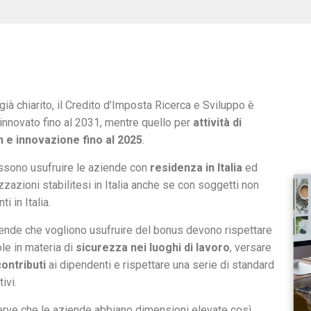
ià chiarito, il Credito d’Imposta Ricerca e Sviluppo è
rinnovato fino al 2031, mentre quello per
attività di
 e innovazione fino al 2025
.
sono usufruire le aziende con
residenza in Italia
ed
zzazioni stabilitesi in Italia anche se con soggetti non
ti in Italia.
ende che vogliono usufruire del bonus devono rispettare
ole in materia di
sicurezza nei luoghi di lavoro
, versare
ontributi
ai dipendenti e rispettare una serie di standard
tivi.
rve che le aziende abbiano dimensioni elevate così