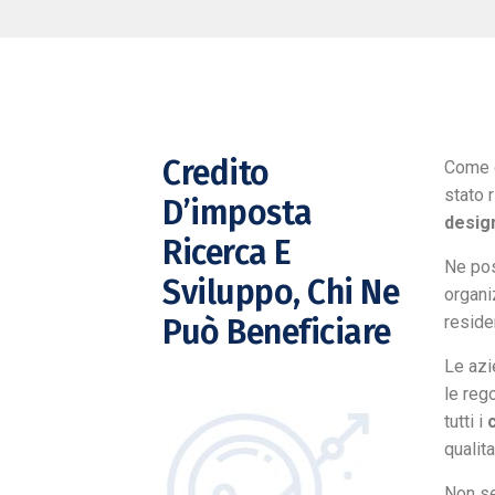
Credito
Come g
stato 
D’imposta
design
Ricerca E
Ne pos
Sviluppo, Chi Ne
organi
residen
Può Beneficiare
Le azi
le reg
tutti i
c
qualita
Non se