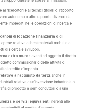
 Sviluppo. Queste le spese ammissibili:
e ai ricercatori e ai tecnici titolari di rapporto
avoro autonomo o altro rapporto diverso dal
ente impiegati nelle operazioni di ricerca e
noni di locazione finanziaria o di
 spese relative ai beni materiali mobili e ai
tti di ricerca e sviluppo.
cerca extra muros
aventi ad oggetto il diretto
ggetto commissionario delle attività di
li al credito d’imposta.
ative all’acquisto da terzi
, anche in
dustriali relative a un’invenzione industriale o
afia di prodotto a semiconduttori o a una
ulenza e servizi equivalenti
inerenti alle
o ammissibili al credito d’imposta.