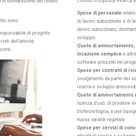
Credito d’Imposta Ricerca e
 in dichiarazione dei redditi
Spese di personale
relativ
ito sono:
di lavoro subordinato o di l
lavoro subordinato, direttam
responsabile di progetto
sviluppo.
isti dell’attività.
Quote di ammortamento, ca
conti.
locazione semplice
e altre
software utilizzati nei proge
Spese per contratti di ri
svolgimento da parte del so
ricerca e sviluppo ammissibi
Quote di ammortamento rel
licenza d’uso, di privative in
biotecnologica, a una topogr
nuova varietà vegetale.
Spese per servizi di cons
attività di ricerca e svilupp