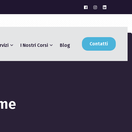
Contatti
rvizi
I Nostri Corsi
Blog
ome