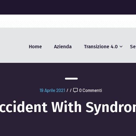
t
Home
Azienda
Transizione 4.0
Se
19 Aprile 2021
/
/
0 Commenti
ccident With Syndr