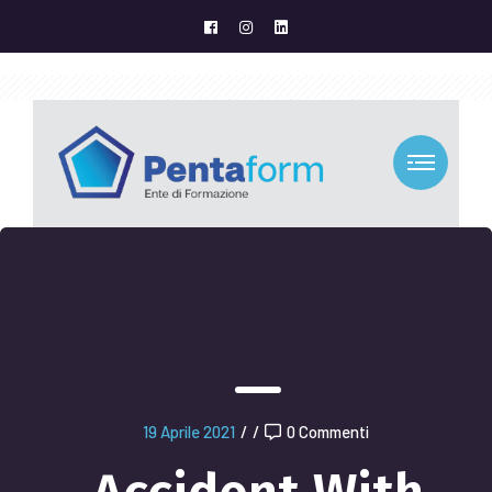
19 Aprile 2021
/
/
0 Commenti