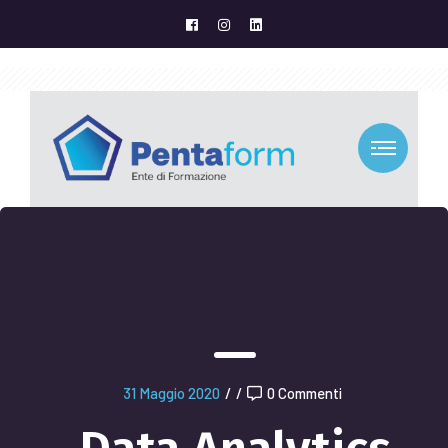
31 Maggio 2020
/
/
0 Commenti